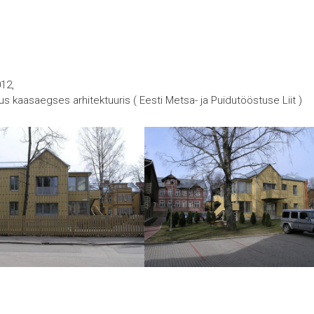
012,
dus kaasaegses arhitektuuris ( Eesti Metsa- ja Puidutööstuse Liit )